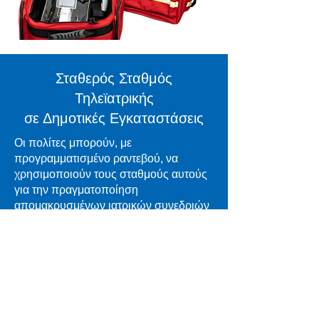
Σταθερός Σταθμός
Τηλεϊατρικής
σε Δημοτικές Εγκαταστάσεις
Οι πολίτες μπορούν, με
προγραμματισμένο ραντεβού​, να
χρησιμοποιούν τους σταθμούς αυτούς
για την πραγματοποίηση
απομακρυσμένων ιατρικών συνεδριών
με ιατρούς διαφόρων ειδικοτήτων,
εφόσον ο Δήμος διαθέτει ενεργή
σύμβαση ή συνεργασία με παρόχους
υπηρεσιών υ
γείας.Ένας πλήρως εξοπλισμένος και
μόνιμος σταθμός τηλεϊατρικής
εγκαθίσταται σε δημοτικούς χώρους,